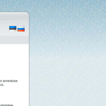
is arvestuse
us,
listidele