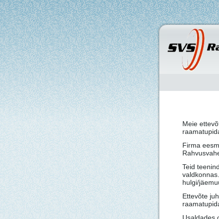
Meie ettev
raamatupid
Firma eesmä
Rahvusvahel
Teid teenin
valdkonnas.
hulgi/jäemuu
Ettevõte ju
raamatupid
Usaldades 