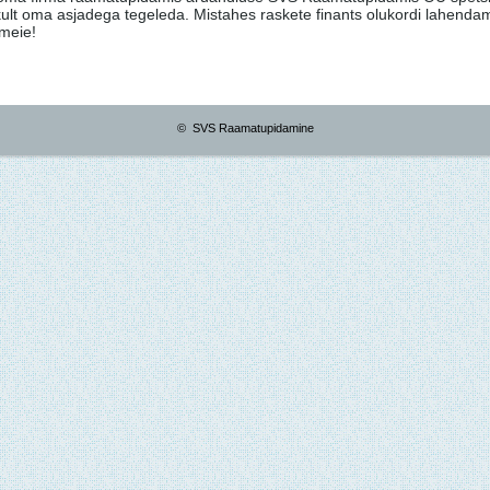
ikult oma asjadega tegeleda. Mistahes raskete finants olukordi lahenda
meie!
© SVS Raamatupidamine