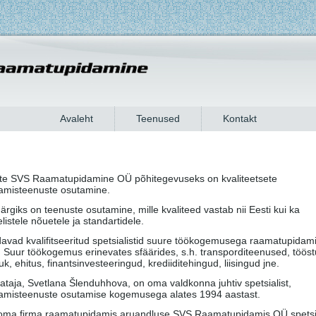
Avaleht
Teenused
Kontakt
õte SVS Raamatupidamine OÜ põhitegevuseks on kvaliteetsete
amisteenuste osutamine.
rgiks on teenuste osutamine, mille kvaliteed vastab nii Eesti kui ka
istele nõuetele ja standartidele.
davad kvalifitseeritud spetsialistid suure töökogemusega raamatupidam
 Suur töökogemus erinevates sfäärides, s.h. transporditeenused, tööst
k, ehitus, finantsinvesteeringud, krediiditehingud, liisingud jne.
hataja, Svetlana Šlenduhhova, on oma valdkonna juhtiv spetsialist,
amisteenuste osutamise kogemusega alates 1994 aastast.
oma firma raamatupidamis aruandluse SVS Raamatupidamis OÜ spetsia